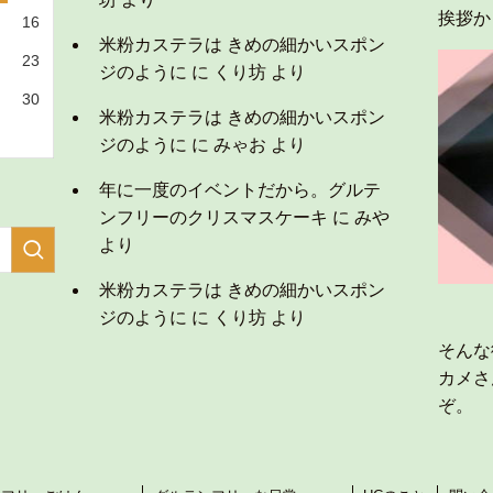
挨拶か
16
米粉カステラは きめの細かいスポン
23
ジのように
に
くり坊
より
30
米粉カステラは きめの細かいスポン
ジのように
に
みゃお
より
年に一度のイベントだから。グルテ
ンフリーのクリスマスケーキ
に
みや
より
米粉カステラは きめの細かいスポン
ジのように
に
くり坊
より
そんな
カメさ
ぞ。