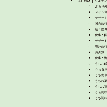
はじめに
グルテ
ぶらり
メイン
デザー
国内旅
宿＊国
食事＊
デザー
海外旅
海外旅
食事＊
うちご
うち食
うち食
うちお
うちお
うち調
うち調