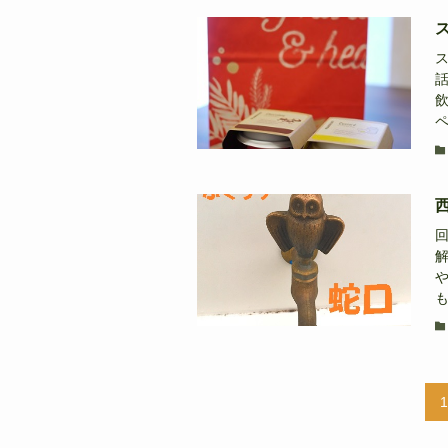
飲
ペ
も
1