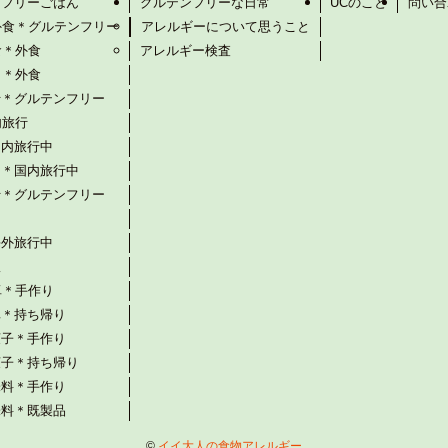
ンフリーごはん
グルテンフリーな日常
UCのこと
問い合
外食＊グルテンフリー
アレルギーについて思うこと
食＊外食
アレルギー検査
ト＊外食
行＊グルテンフリー
内旅行
国内旅行中
ト＊国内旅行中
行＊グルテンフリー
海外旅行中
飯
卓＊手作り
卓＊持ち帰り
菓子＊手作り
菓子＊持ち帰り
味料＊手作り
味料＊既製品
©
イイ大人の食物アレルギー