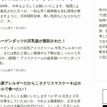
024年。 今年もよろしくお願いいたします。地震によ
年の
り被災された方々が、一刻も早く精神面を含む環境が整
ア)
いますように。日本国民全体、暗い気持ちになりがちだ
30
ど、大...
体調
うちお菓子＊持ち帰り
加、
考し
ハーゲンダッツの豆乳版が復刻された！
でき
なの
ハーゲンダッツの豆乳アイスクリーム 牛乳アレルギーの
東京
方、または飲むと激しい腹痛やら下痢が起こっちゃう方
り言
私や；)朗報！ アイスクリームの超老舗ハーゲンダッツ
)...
うちお菓子＊持ち帰り
小麦アレルギーだからこそクリスマスケーキはホ
ールで食べたい！
年もよろしくお願いいたします！(○´∀`○) 元旦と２日
は仕事をしていたせいか、それとも職業柄か、正月を実
したのは大晦日の31日だけだ。 (・・そこ正月じゃな