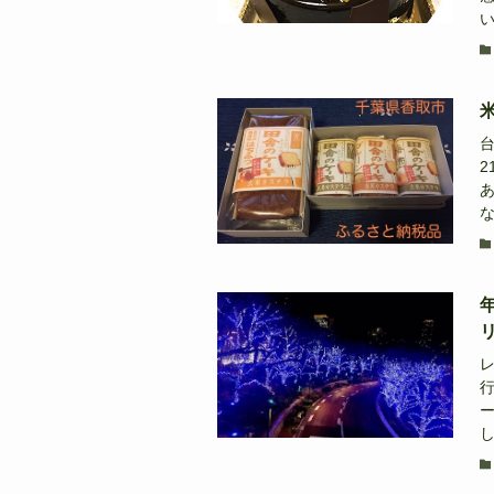
い
2
な
し