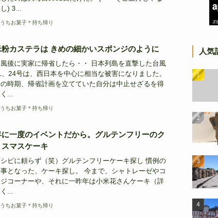
し) 3...
うちお菓子＊持ち帰り
米粉カステラは きめの細かいスポンジのように
人気
台風後に実家に帰省したら・・ 日本列島を直撃した台風
1、24号は、西日本を中心に相当な被害になりました。
あの時期、帰省計画を立てていた自分は中止せざるを得
く...
うちお菓子＊持ち帰り
年に一度のイベントだから。グルテンフリーのク
リスマスケーキ
レシピに頼らず（笑）グルテンフリーケーキ探し 慣例の
行事となった、ケーキ探し。 今まで、シャトレーゼやコ
ージコーナーや、それに一昨年は小米花さんケーキ（詳
く...
うちお菓子＊持ち帰り