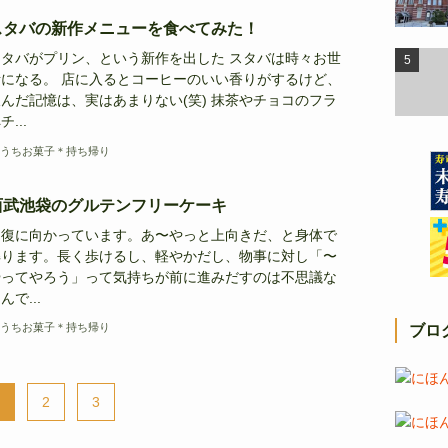
スタバの新作メニューを食べてみた！
スタバがプリン、という新作を出した スタバは時々お世
話になる。 店に入るとコーヒーのいい香りがするけど、
んだ記憶は、実はあまりない(笑) 抹茶やチョコのフラ
チ...
うちお菓子＊持ち帰り
西武池袋のグルテンフリーケーキ
回復に向かっています。あ〜やっと上向きだ、と身体で
解ります。長く歩けるし、軽やかだし、物事に対し「〜
やってやろう」って気持ちが前に進みだすのは不思議な
んで...
うちお菓子＊持ち帰り
ブロ
2
3