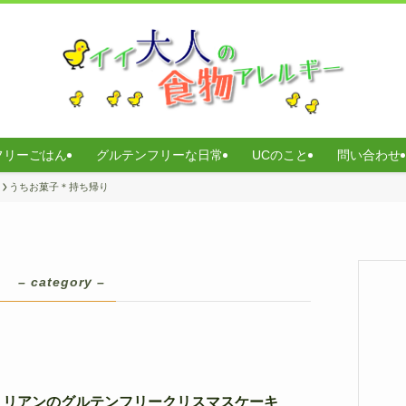
フリーごはん
グルテンフリーな日常
UCのこと
問い合わせ
うちお菓子＊持ち帰り
り
– category –
リリアンのグルテンフリークリスマスケーキ