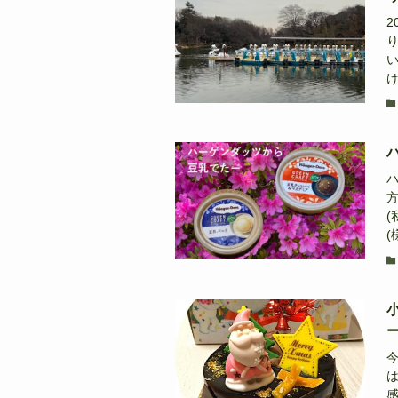
2
け
(
(様
今
感