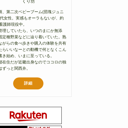
くり坊
頃、第二次ベビーブーム(団塊ジュニ
世代女性。実感もオーラもないが、約
年看護師現役中。
管理していたら、いつのまにか無添
固定種野菜などに辿り着いていた。熟
ながらの食べ歩きや購入の体験を共有
たらいいなーとの動機で何となくこん
書き始め、いまに至っている。
都在住だが近畿出身なのでココロの独
はずっと関西弁。
詳細