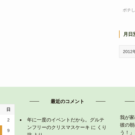
ポチ
月日
月
日
別
ア
ー
カ
イ
ブ
最近のコメント
日
我が家
年に一度のイベントだから。グルテ
2
彼の朝
ンフリーのクリスマスケーキ
に
くり
9
う！」
坊
より